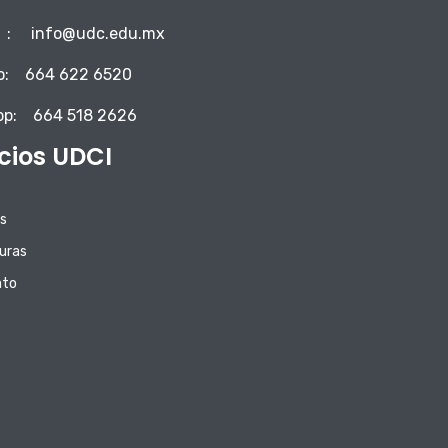
:
info@udc.edu.mx
o:
664 622 6520
pp:
664 518 2626
icios UDCI
s
uras
ato