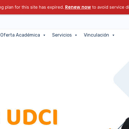
Renew now
g plan for this site has expired.
to avoid service d
Oferta Académica
Servicios
Vinculación