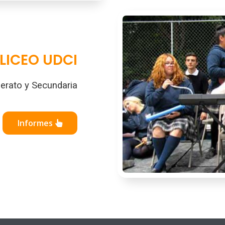
LICEO UDCI
lerato y Secundaria
Informes