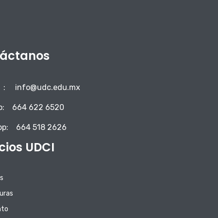
áctanos
:
info@udc.edu.mx
o:
664 622 6520
pp:
664 518 2626
icios UDCI
s
uras
ato