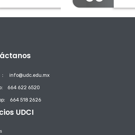
áctanos
:
info@udc.edu.mx
o:
664 622 6520
pp:
664 518 2626
icios UDCI
s