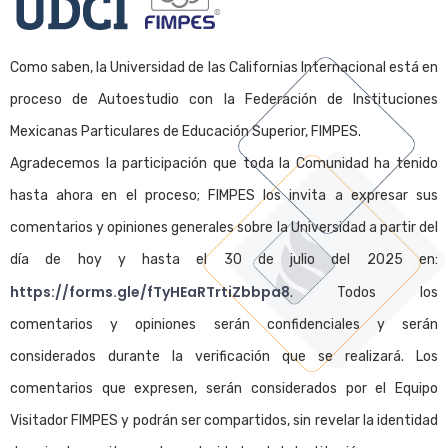
Como saben, la Universidad de las Californias Internacional está en
proceso de Autoestudio con la Federación de Instituciones
Mexicanas Particulares de Educación Superior, FIMPES.
Agradecemos la participación que toda la Comunidad ha tenido
hasta ahora en el proceso; FIMPES los invita a expresar sus
comentarios y opiniones generales sobre la Universidad a partir del
día de hoy y hasta el 30 de julio del 2025 en:
https://forms.gle/fTyHEaRTrtiZbbpa8
. Todos los
comentarios y opiniones serán confidenciales y serán
considerados durante la verificación que se realizará. Los
comentarios que expresen, serán considerados por el Equipo
Visitador FIMPES y podrán ser compartidos, sin revelar la identidad