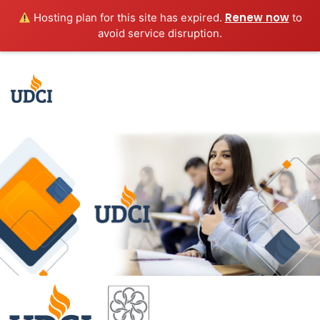
Renew now
Hosting plan for this site has expired.
to
avoid service disruption.
Mobile Menu Will Place Here