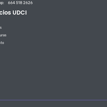
pp:
664 518 2626
icios UDCI
s
uras
ato