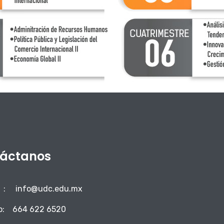
áctanos
:
info@udc.edu.mx
o:
664 622 6520