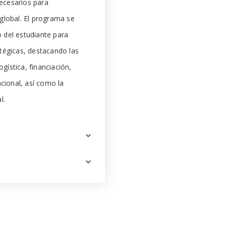
necesarios para
global. El programa se
o del estudiante para
tégicas, destacando las
gística, financiación,
cional, así como la
l.