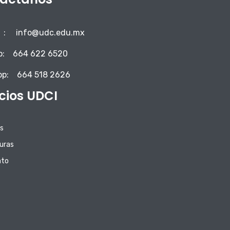
:
info@udc.edu.mx
o:
664 622 6520
pp:
664 518 2626
icios UDCI
s
uras
ato