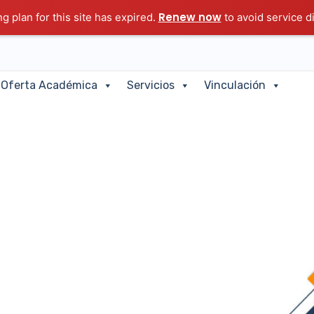
Renew now
g plan for this site has expired.
to avoid service d
Oferta Académica
Servicios
Vinculación