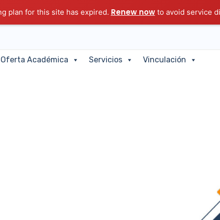
Renew now
g plan for this site has expired.
to avoid service d
Oferta Académica
Servicios
Vinculación