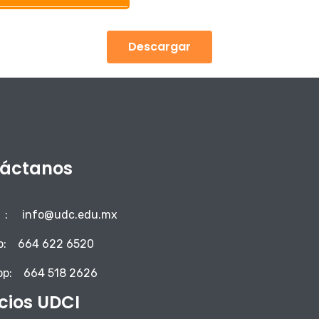
Descargar
áctanos
:
info@udc.edu.mx
o:
664 622 6520
pp:
664 518 2626
icios UDCI