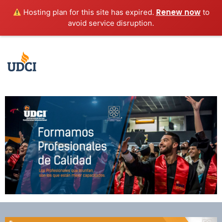
Renew now
Hosting plan for this site has expired.
to
avoid service disruption.
Mobile Menu Will Place Here