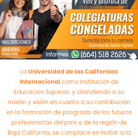
La
Universidad de las Californias
Internacional
como institución de
Educación Superior, y atendiendo a su
misión y visión en cuanto a su contribución
en la formación de posgrado de los futuros
profesionistas del país y de la región de
Baja California, se complace en invitar a la